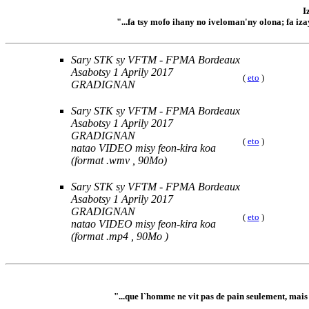
I
"...fa tsy mofo ihany no iveloman'ny olona; fa iz
Sary STK sy VFTM - FPMA Bordeaux
Asabotsy 1 Aprily 2017
(
eto
)
GRADIGNAN
Sary STK sy VFTM - FPMA Bordeaux
Asabotsy 1 Aprily 2017
GRADIGNAN
(
eto
)
natao VIDEO misy feon-kira koa
(format .wmv , 90Mo)
Sary STK sy VFTM - FPMA Bordeaux
Asabotsy 1 Aprily 2017
GRADIGNAN
(
eto
)
natao VIDEO misy feon-kira koa
(format .mp4 , 90Mo )
"...que l`homme ne vit pas de pain seulement, mais q